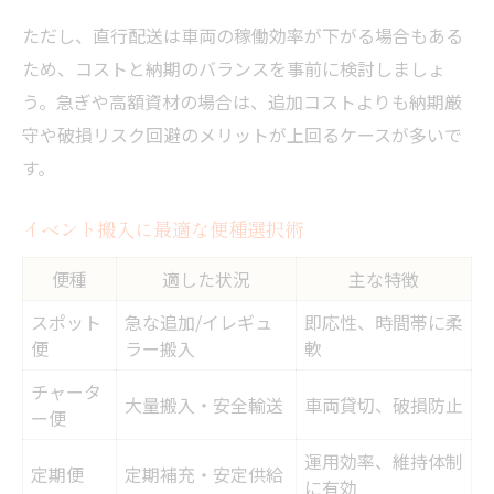
ただし、直行配送は車両の稼働効率が下がる場合もある
ため、コストと納期のバランスを事前に検討しましょ
う。急ぎや高額資材の場合は、追加コストよりも納期厳
守や破損リスク回避のメリットが上回るケースが多いで
す。
イベント搬入に最適な便種選択術
便種
適した状況
主な特徴
スポット
急な追加/イレギュ
即応性、時間帯に柔
便
ラー搬入
軟
チャータ
大量搬入・安全輸送
車両貸切、破損防止
ー便
運用効率、維持体制
定期便
定期補充・安定供給
に有効