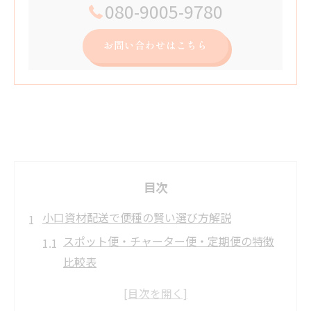
080-9005-9780
お問い合わせはこちら
目次
小口資材配送で便種の賢い選び方解説
スポット便・チャーター便・定期便の特徴
比較表
小口配送ならどの便種が最適か検証
急ぎ案件に強いスポット便の活用術