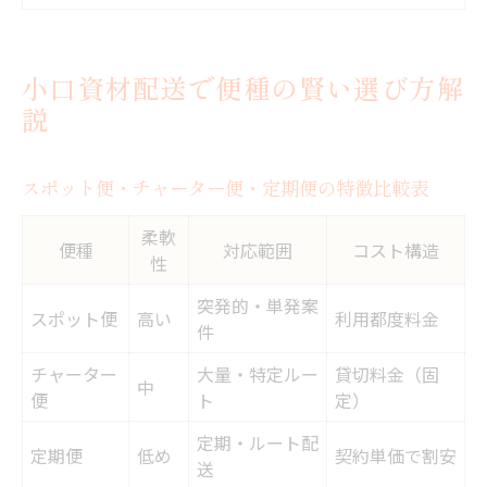
定期便を選ぶ際のポイントとは
チャーター便で安心輸送を実現する方法
小口資材配送で便種の賢い選び方解
スポット便の柔軟性が活きる配送現場とは
説
スポット便とチャーター便の違い早見表
変動する配送ニーズにスポット便が最適な
スポット便・チャーター便・定期便の特徴比較表
理由
柔軟
便種
対応範囲
コスト構造
単発利用ならスポット便がおすすめな場面
性
急な小口資材配送に対応するコツ
突発的・単発案
スポット便
高い
利用都度料金
スポット便活用で業務効率化を図る
件
チャーター便で確保する安全直行輸送の魅力
チャーター
大量・特定ルー
貸切料金（固
中
チャーター便と定期便の違いを整理
便
ト
定）
専用車両で実現する破損リスク低減
定期・ルート配
定期便
低め
契約単価で割安
送
大量輸送にチャーター便を選ぶ理由