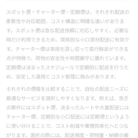
チャーター便を活用した直行配送事例
スポット便・チャーター便・定期便は、それぞれ配送の
イベント搬入に最適な便種選択術
柔軟性や対応範囲、コスト構造に明確な違いがありま
定期便を活用した物流コストの安定化戦略
す。スポット便は急な配送依頼に対応しやすく、必要な
定期便・チャーター便・スポット便のコス
時だけ利用できるため、突発的な小口資材配送に有効で
ト比較表
す。チャーター便は車両を貸し切って直行輸送ができる
定期便で物流コストを抑えるポイント
点が特徴で、荷物の安全性や時間厳守に優れています。
定期便は決まったスケジュールで定期的に配送を行うた
安定供給を実現する定期便の魅力
め、安定した運用とコスト管理に強みがあります。
定期便契約が向いている企業とは
それぞれの便種を比較することで、自社の配送ニーズに
定期便導入で在庫管理がどう変わるか
最適なサービスを選択しやすくなります。例えば、急ぎ
多頻度小口配送なら在庫管理を最適化できる理
の案件にはスポット便、決まったルートや大量配送には
由
チャーター便、定期的な小口配送には定期便というよう
多頻度小口配送のメリット・デメリット一
に使い分けることで、コスト削減や業務効率化へとつな
覧
がります。選択の際には、配送頻度・荷物量・納期の厳