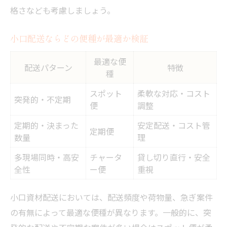
頻繁な小口配送が在庫回転率に与える効果
格さなども考慮しましょう。
スポット便・定期便の使い分けが在庫管理
に有効
小口配送ならどの便種が最適か検証
過剰在庫リスクを減らす配送戦略とは
最適な便
配送パターン
特徴
小口配送で資材ロスを防ぐコツ
種
用途で比較するスポット便・チャーター便・定
スポット
柔軟な対応・コスト
突発的・不定期
期便の活用法
便
調整
用途別便種選択の早わかり表
定期的・決まった
安定配送・コスト管
定期便
スポット便が向いている配送シーンとは
数量
理
チャーター便活用で一括搬入を効率化
多現場同時・高安
チャータ
貸し切り直行・安全
全性
ー便
重視
定期便が最適な業務パターンの特徴
便種ごとの使い分け事例を解説
小口資材配送においては、配送頻度や荷物量、急ぎ案件
の有無によって最適な便種が異なります。一般的に、突