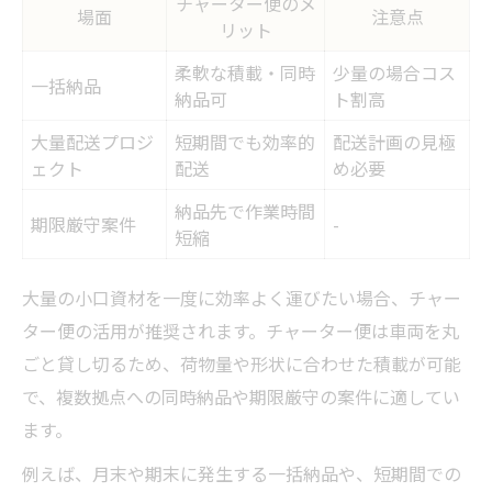
チャーター便のメ
場面
注意点
リット
柔軟な積載・同時
少量の場合コス
一括納品
納品可
ト割高
大量配送プロジ
短期間でも効率的
配送計画の見極
ェクト
配送
め必要
納品先で作業時間
期限厳守案件
-
短縮
大量の小口資材を一度に効率よく運びたい場合、チャー
ター便の活用が推奨されます。チャーター便は車両を丸
ごと貸し切るため、荷物量や形状に合わせた積載が可能
で、複数拠点への同時納品や期限厳守の案件に適してい
ます。
例えば、月末や期末に発生する一括納品や、短期間での