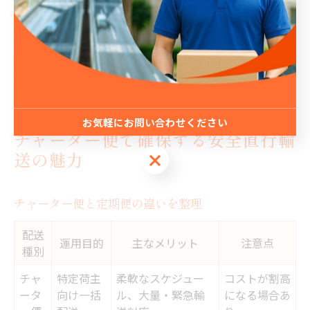
チャーター便・定期便を適切に使い分けることで、業務
の柔軟性が高まります。現場担当者からは「繁忙期の一
時的な増便にも柔軟に対応できた」「配送コストが抑え
られた」といった成功事例が報告されています。
お気軽にお問い合わせください
チャーター便で確保する安全直行輸
お気軽にお問い合わせください
送の魅力
チャーター便と定期便の違いを整理
配送
運用目的
主なメリット
注意点
種別
チャ
特定荷主
柔軟なスケジュー
コストが割高
ータ
向け一括
ル、大量・緊急輸
になる場合あ