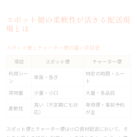
スポット便の柔軟性が活きる配送現
場とは
スポット便とチャーター便の違い早見表
項目
スポット便
チャーター便
利用シー
特定の時間・ルー
単発・急ぎ
ン
ト
荷物量
少量・小口
大量・多品目
高い（不定期にも対
専用便・事前予約
柔軟性
応）
が主
スポット便とチャーター便は小口資材配送において、そ