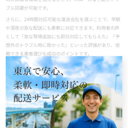
ブル回避が可能です。
さらに、24時間対応可能な運送会社を選ぶことで、早朝
や深夜の急な配送にも柔軟に対応できます。利用者の声
として「急な現場追加にも即日対応してもらえた」「予
想外のトラブル時に助かった」といった評価があり、信
頼できる業者選びも成功のポイントです。
スポット便活用で業務効率化を図る
スポット便を上手に活用することで、小口資材配送の業
務効率化とコスト削減が実現できます。必要な時だけ依
頼できるため、無駄な在庫や余計な配送契約を減らし、
資材の回転率向上にもつながります。特に、繁忙期や突
発的な案件発生時のリスク管理に有効です。
具体的には、定期的に配送計画を見直し、スポット便・