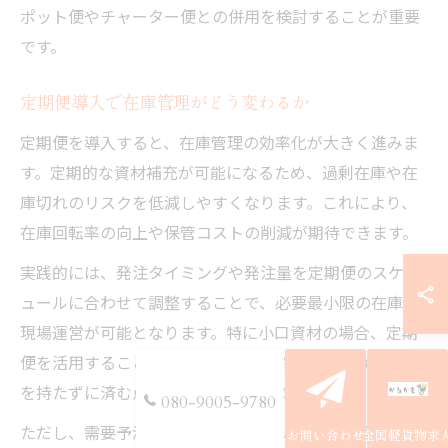
ポット便やチャーター便との併用を検討することが重要
です。
定期便導入で在庫管理がどう変わるか
定期便を導入すると、在庫管理の効率化が大きく進みま
す。定期的な資材補充が可能になるため、過剰在庫や在
庫切れのリスクを低減しやすくなります。これにより、
在庫回転率の向上や保管コストの削減が期待できます。
実践的には、発注タイミングや発注量を定期便のスケジ
ュールに合わせて調整することで、必要最小限の在庫で
現場運営が可能となります。特に小口資材の場合、定期
便を活用することで細かな調整がしやすく、無駄な在庫
を持たずに済む点が大きなメリットです。
080-9005-9780
ただし、需要予測の精度や納品スケジュールの柔軟性を
お問い合わせ
全国軽貨物求