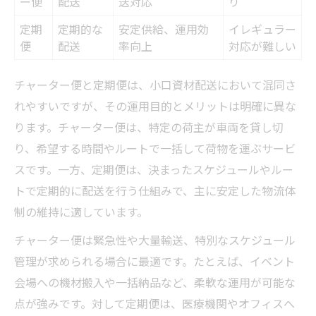
ー便
配送
送対応
り
定期
定期的な
安定供給、運用効
イレギュラー
便
配送
率向上
対応が難しい
チャーター便と定期便は、小口資材配送において混同さ
れやすいですが、その運用目的とメリットは明確に異な
ります。チャーター便は、特定の荷主が車両を貸し切
り、希望する時間やルートで一括して荷物を運ぶサービ
スです。一方、定期便は、決まったスケジュールやルー
トで定期的に配送を行う仕組みで、主に安定した物流体
制の維持に適しています。
チャーター便は緊急性や大量輸送、特別なスケジュール
管理が求められる場合に最適です。たとえば、イベント
会場への機材搬入や一括納品など、柔軟な運用が可能な
点が強みです。対して定期便は、医療機関やオフィスへ