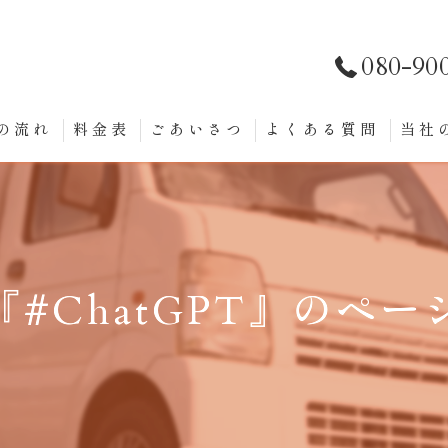
080-90
の流れ
料金表
ごあいさつ
よくある質問
当社
スポ
定期
チャ
『#ChatGPT』のペー
軽貨
個人