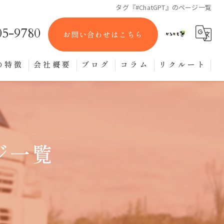
タグ『#ChatGPT』のページ一覧
05-9780
お問い合わせはこちら
の特徴
会社概要
ブログ
コラム
リクルート
ット便
便
ーター便
ジ一覧
物