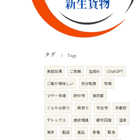
タグ
Tags
美容効果
ご依頼
生成AI
ChatGPT
ご飯が美味しい
気分転換
牧場
マザー牧場
府中市
東京都
くらやみ祭り
県祭り
宇治市
京都府
デトックス
食欲増進
疲労回復
温泉
東京
配送
食品
家電
緊急