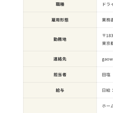
職種
ドラ
雇用形態
業務
〒183
勤務地
東京都
連絡先
gaow
担当者
田塩
給与
日給：
ホー