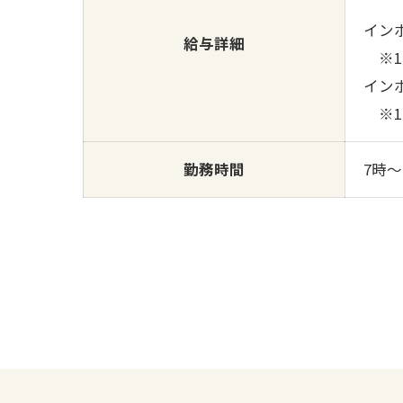
イン
給与詳細
※15
イン
※14
勤務時間
7時～