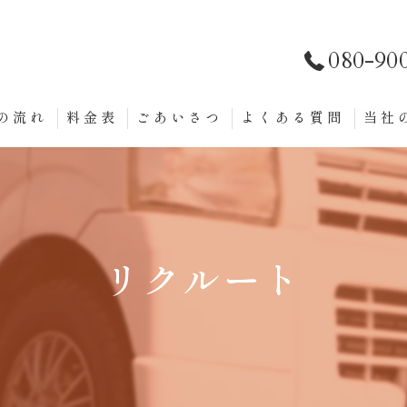
080-90
の流れ
料金表
ごあいさつ
よくある質問
当社
スポ
定期
チャ
リクルート
軽貨
個人